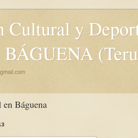
 Cultural y Depor
" BÁGUENA (Teru
@gmail.com
l en Báguena
13