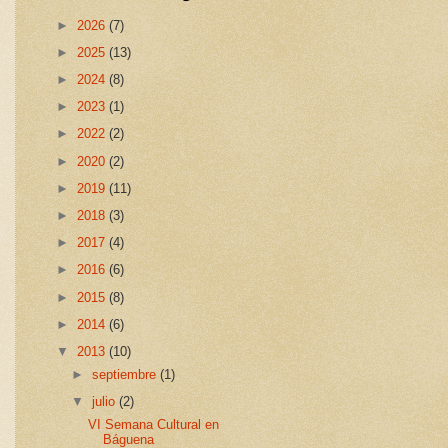
►
2026
(7)
►
2025
(13)
►
2024
(8)
►
2023
(1)
►
2022
(2)
►
2020
(2)
►
2019
(11)
►
2018
(3)
►
2017
(4)
►
2016
(6)
►
2015
(8)
►
2014
(6)
▼
2013
(10)
►
septiembre
(1)
▼
julio
(2)
VI Semana Cultural en
Báguena