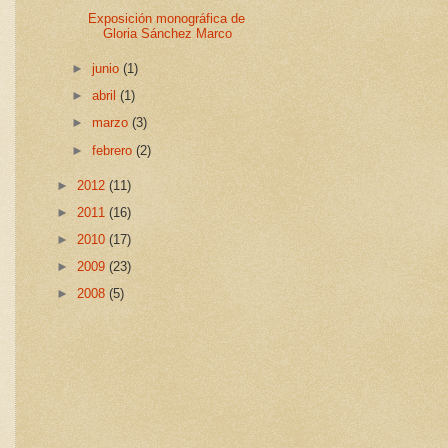
Exposición monográfica de
Gloria Sánchez Marco
►
junio
(1)
►
abril
(1)
►
marzo
(3)
►
febrero
(2)
►
2012
(11)
►
2011
(16)
►
2010
(17)
►
2009
(23)
►
2008
(5)