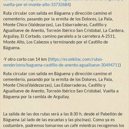
vuelta-por-
el-monte-alto-33732684
)
Ruta circular con salida en Báguena y dirección camino el
cementerio, pasando por la ermita de los Dolores, La Pala,
Monte Chico (Valdezarzas), Las Esbarraderas, Castillo y
Aguallueve de Anento, Torreón Ibérico San Cristobal, La Cantera,
Arguilay, El Cortado, camino paralelo a la carretera A-2511,
Monte Alto, Los Cabezos y terminando por el Castillo de
Báguena.
-
Y otro corto con 14 km
(
https://es.wikiloc.com/
rutas-
senderismo/baguena-
castillo-de-anento-aguallueve-
30494711
)
Ruta circular con salida en Báguena y dirección camino el
cementerio, pasando por la ermita de los Dolores, La Pala,
Monte Chico(Valdezarzas), Las Esbarraderas, Castillo y
Aguallueve de Anento, Torreón Ibérico San Cristobal. Vuelta a
Báguena por la rambla de Arguilay.
La salida de las dos rutas será a las 8:30 h. desde el Pabellón de
Báguena (al lado de las escuelas y las piscinas). Como ya es
costumbre, podremos tomarnos un café mientras recogemos los