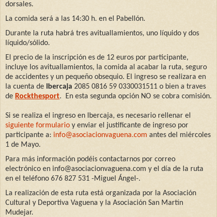
dorsales.
La comida será a las 14:30 h. en el Pabellón.
Durante la ruta habrá tres avituallamientos, uno líquido y dos
líquido/sólido.
El precio de la inscripción es de 12 euros por participante,
incluye los avituallamientos, la comida al acabar la ruta, seguro
de accidentes y un pequeño obsequio. El ingreso se realizara en
la cuenta de
Ibercaja
2085 0816 59 0330031511 o bien a traves
de
Rockthesport
. En esta segunda opción NO se cobra comisión.
Si se realiza el ingreso en Ibercaja, es necesario rellenar el
siguiente formulario
y enviar el justificante de ingreso por
participante a:
info@asociacionvaguena.com
antes del miércoles
1 de Mayo.
Para más información podéis contactarnos por correo
electrónico en info@asociacionvaguena.com y el día de la ruta
en el teléfono 676 827 531 -Miguel Ángel-.
La realización de esta ruta está organizada por la Asociación
Cultural y Deportiva Vaguena y la Asociación San Martín
Mudejar.