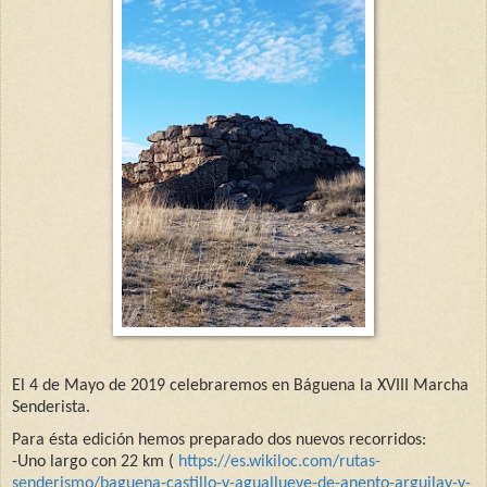
El 4 de Mayo de 2019 celebraremos en Báguena la XVIII Marcha
Senderista.
Para ésta edición hemos preparado dos nuevos recorridos
:
-
Uno largo con 22 km
(
https://es.wikiloc.com/
rutas-
senderismo/baguena-
castillo-y-aguallueve-de-
anento-arguilay-y-